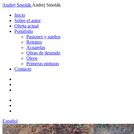
Andrej Smolák
Andrej Smolák
Inicio
Sobre el autor
Oferta actual
Portafolio
Pasiones y sueños
Retratos
Acuarelas
Obras de desnudo
Óleos
Primeras pinturas
Contacto
Español